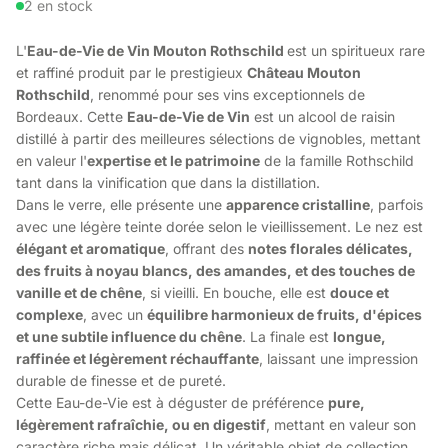
2 en stock
L'
Eau-de-Vie de Vin Mouton Rothschild
est un spiritueux rare
et raffiné produit par le prestigieux
Château Mouton
Rothschild
, renommé pour ses vins exceptionnels de
Bordeaux. Cette
Eau-de-Vie de Vin
est un alcool de raisin
distillé à partir des meilleures sélections de vignobles, mettant
en valeur l'
expertise et le patrimoine
de la famille Rothschild
tant dans la vinification que dans la distillation.
Dans le verre, elle présente une
apparence cristalline
, parfois
avec une légère teinte dorée selon le vieillissement. Le nez est
élégant et aromatique
, offrant des
notes florales délicates,
des fruits à noyau blancs, des amandes, et des touches de
vanille et de chêne
, si vieilli. En bouche, elle est
douce et
complexe
, avec un
équilibre harmonieux de fruits, d'épices
et une subtile influence du chêne
. La finale est
longue,
raffinée et légèrement réchauffante
, laissant une impression
durable de finesse et de pureté.
Cette Eau-de-Vie est à déguster de préférence
pure,
légèrement rafraîchie, ou en digestif
, mettant en valeur son
caractère riche mais délicat. Un véritable objet de collection,