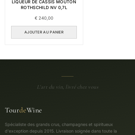
LIQUEUR DE CASSIS MOUTON
ROTHSCHILD NV 0,7L
€
240,00
AJOUTER AU PANIER
L'art du vin, livré chez vous
Tour
de
Wine
Spécialiste des grands crus, champagnes et spiritueux
d'exception depuis 2015. Livraison soignée dans toute la