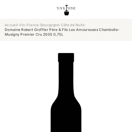
Accueil
›
Vin
›
France
›
Bourgogne
›
Côte de Nuits
›
Domaine Robert Groffier Père & Fils Les Amoureuses Chambolle-
Musigny Premier Cru 2005 0,75L