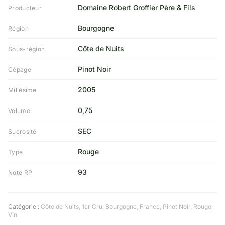
Domaine Robert Groffier Père & Fils
Producteur
Bourgogne
Région
Côte de Nuits
Sous-région
Pinot Noir
Cépage
2005
Millésime
0,75
Volume
SEC
Sucrosité
Rouge
Type
93
Note RP
Catégorie :
Côte de Nuits
,
1er Cru
,
Bourgogne
,
France
,
Pinot Noir
,
Rouge
,
Vin