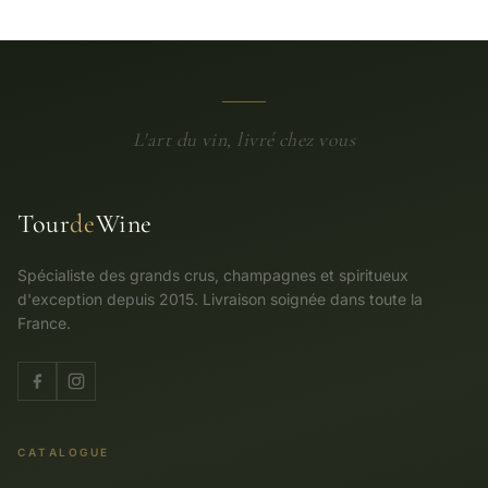
L'art du vin, livré chez vous
Tour
de
Wine
Spécialiste des grands crus, champagnes et spiritueux
d'exception depuis 2015. Livraison soignée dans toute la
France.
CATALOGUE