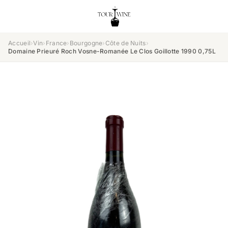
Accueil
›
Vin
›
France
›
Bourgogne
›
Côte de Nuits
›
Domaine Prieuré Roch Vosne-Romanée Le Clos Goillotte 1990 0,75L