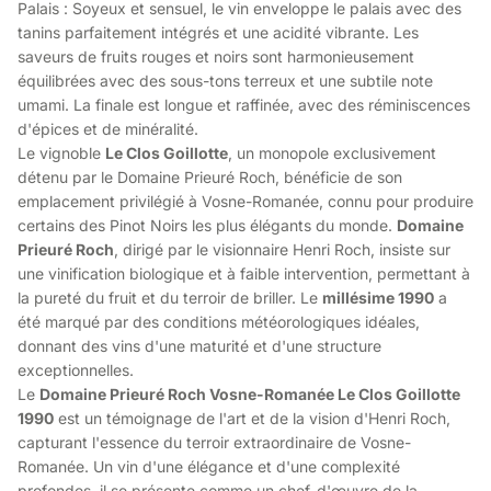
Palais : Soyeux et sensuel, le vin enveloppe le palais avec des
tanins parfaitement intégrés et une acidité vibrante. Les
saveurs de fruits rouges et noirs sont harmonieusement
équilibrées avec des sous-tons terreux et une subtile note
umami. La finale est longue et raffinée, avec des réminiscences
d'épices et de minéralité.
Le vignoble
Le Clos Goillotte
, un monopole exclusivement
détenu par le Domaine Prieuré Roch, bénéficie de son
emplacement privilégié à Vosne-Romanée, connu pour produire
certains des Pinot Noirs les plus élégants du monde.
Domaine
Prieuré Roch
, dirigé par le visionnaire Henri Roch, insiste sur
une vinification biologique et à faible intervention, permettant à
la pureté du fruit et du terroir de briller. Le
millésime 1990
a
été marqué par des conditions météorologiques idéales,
donnant des vins d'une maturité et d'une structure
exceptionnelles.
Le
Domaine Prieuré Roch Vosne-Romanée Le Clos Goillotte
1990
est un témoignage de l'art et de la vision d'Henri Roch,
capturant l'essence du terroir extraordinaire de Vosne-
Romanée. Un vin d'une élégance et d'une complexité
profondes, il se présente comme un chef-d'œuvre de la