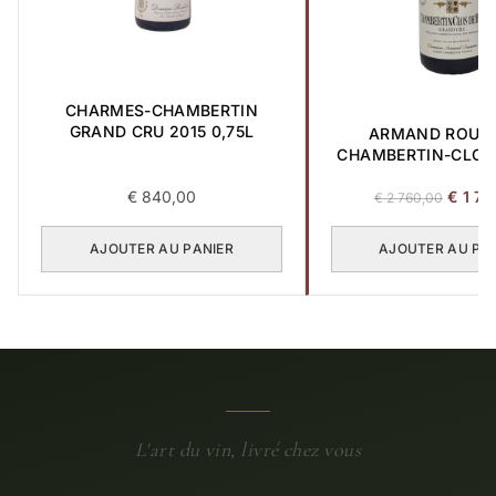
CHARMES-CHAMBERTIN
GRAND CRU 2015 0,75L
ARMAND ROUS
CHAMBERTIN-CLOS 
GRAND CRU 2017
Le
€
840,00
€
1 70
€
2 760,00
prix
initial
AJOUTER AU PANIER
AJOUTER AU PA
était :
€ 2
760,00
L'art du vin, livré chez vous