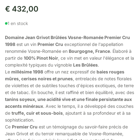
€
432,00
1 en stock
Domaine Jean Grivot Brûlées Vosne-Romanée Premier Cru
1998
est un vin
Premier Cru
exceptionnel de l'appellation
renommée Vosne-Romanée en
Bourgogne, France
. Élaboré à
partir de
100% Pinot Noir
, ce vin met en valeur l'élégance et la
complexité typiques du vignoble
Les Brûlées
.
Le
millésime 1998
offre un nez expressif de
baies rouges
mûres, cerises noires et prunes
, entrelacés de notes florales
de violettes et de subtiles touches d'épices exotiques, de terre
et de tabac. En bouche, il est raffiné et bien équilibré, avec des
tanins soyeux, une acidité vive et une finale persistante aux
accents minéraux
. Avec le temps, il a développé des couches
de
truffe, cuir et sous-bois
, ajoutant à sa profondeur et à sa
sophistication.
Ce
Premier Cru
est un témoignage du savoir-faire précis de
Jean Grivot et du terroir remarquable de Vosne-Romanée,