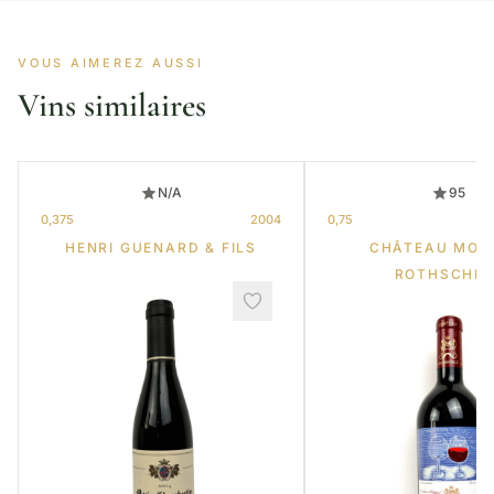
VOUS AIMEREZ AUSSI
Vins similaires
N/A
95
0,375
2004
0,75
HENRI GUENARD & FILS
CHÂTEAU MOU
ROTHSCHIL