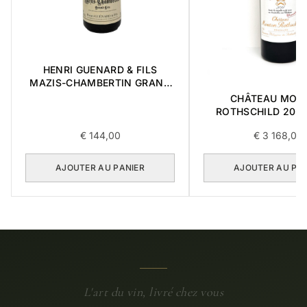
HENRI GUENARD & FILS
MAZIS-CHAMBERTIN GRAND
CRU 2004 0,375L
CHÂTEAU MOU
ROTHSCHILD 201
0,75L
€
144,00
€
3 168,00
AJOUTER AU PANIER
AJOUTER AU PA
L'art du vin, livré chez vous