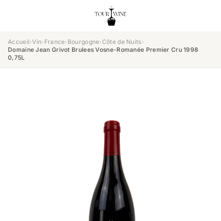
Accueil
›
Vin
›
France
›
Bourgogne
›
Côte de Nuits
›
Domaine Jean Grivot Brulees Vosne-Romanée Premier Cru 1998
0,75L