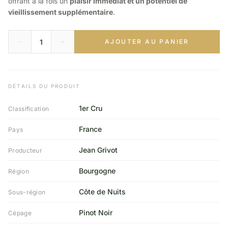
offrant à la fois un
plaisir immédiat et un potentiel de
vieillissement supplémentaire
.
AJOUTER AU PANIER
DÉTAILS DU PRODUIT
1er Cru
Classification
France
Pays
Jean Grivot
Producteur
Bourgogne
Région
Côte de Nuits
Sous-région
Pinot Noir
Cépage