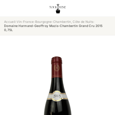
Accueil
›
Vin
›
France
›
Bourgogne
›
Chambertin, Côte de Nuits
›
Domaine Harmand-Geoffroy Mazis-Chambertin Grand Cru 2015
0,75L