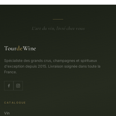
L'art du vin, livré chez vous
Tour
de
Wine
Spécialiste des grands crus, champagnes et spiritueux
d'exception depuis 2015. Livraison soignée dans toute la
France.
CATALOGUE
Vin