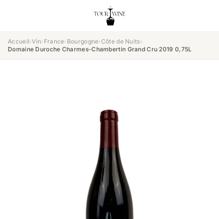
Accueil
›
Vin
›
France
›
Bourgogne
›
Côte de Nuits
›
Domaine Duroche Charmes-Chambertin Grand Cru 2019 0,75L