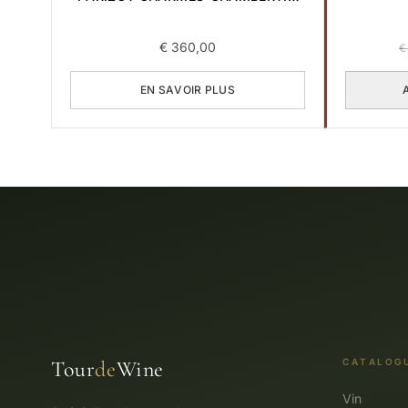
GRAND CRU 2006 0,75L (COPIE)
€
360,00
€
EN SAVOIR PLUS
Tour
de
Wine
CATALOG
Vin