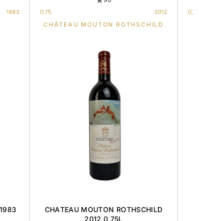
1983
0,75
2012
0,75
CHÂTEAU MOUTON ROTHSCHILD
 1983
CHATEAU MOUTON ROTHSCHILD
VOSNE
2012 0,75L
PRE