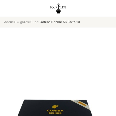
Accueil
›
Cigares
›
Cuba
›
Cohiba Behike 56 Boîte 10