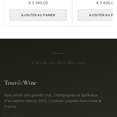
€
3 360,00
€
3 600,00
AJOUTER AU PANIER
AJOUTER AU PA
L'art du vin, livré chez vous
Tour
de
Wine
Spécialiste des grands crus, champagnes et spiritueux
d'exception depuis 2015. Livraison soignée dans toute la
France.