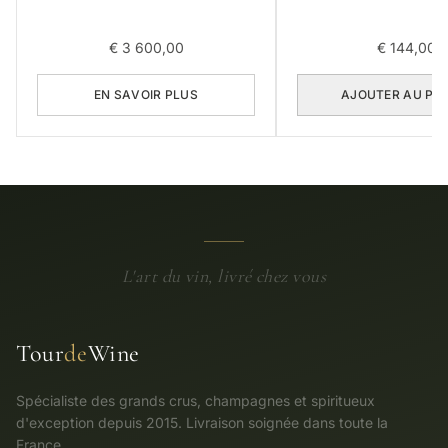
CRU 2017 0,75L
CRU 2004 0,3
€
3 600,00
€
144,00
EN SAVOIR PLUS
AJOUTER AU PA
L'art du vin, livré chez vous
Tour
de
Wine
Spécialiste des grands crus, champagnes et spiritueux
d'exception depuis 2015. Livraison soignée dans toute la
France.