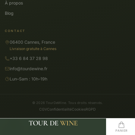
À propos
Blog
CONTACT
06400 Cannes, France
Livraison gratuite à Cannes
+33 6 84 37 28 98
info@tourdewine.fr
Lun–Sam : 10h–19h
© 2026 TourDeWine. Tous droits réservés.
CGV
Confidentialité
Cookies
RGPD
TOUR DE
WINE
CATALOGUE
RECHERCHE
ACCUEIL
FAVORIS
PANIER