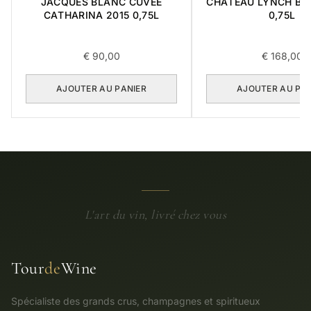
JACQUES BLANC CUVEE
CHATEAU LYNCH BA
CATHARINA 2015 0,75L
0,75L
€
90,00
€
168,00
AJOUTER AU PANIER
AJOUTER AU PA
L'art du vin, livré chez vous
Tour
de
Wine
Spécialiste des grands crus, champagnes et spiritueux