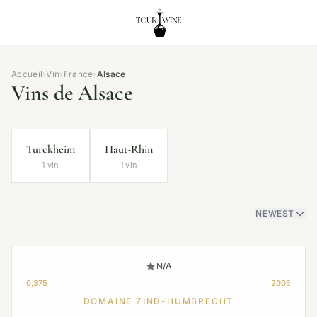
Accueil
›
Vin
›
France
›
Alsace
Vins de Alsace
Turckheim
Haut-Rhin
1 vin
1 vin
NEWEST
N/A
0,375
2005
DOMAINE ZIND-HUMBRECHT