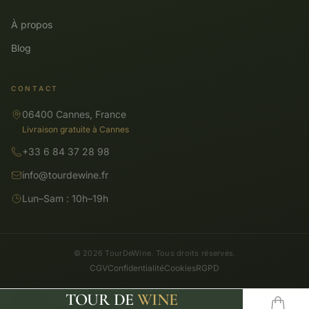
À propos
Blog
CONTACT
06400 Cannes, France
Livraison gratuite à Cannes
+33 6 84 37 28 98
info@tourdewine.fr
Lun–Sam : 10h–19h
© 2026 TourDeWine. Tous droits réservés.
CGV
Confidentialité
Cookies
RGPD
TOUR DE
WINE