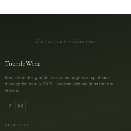
L'art du vin, livré chez vous
Tour
de
Wine
Spécialiste des grands crus, champagnes et spiritueux
d'exception depuis 2015. Livraison soignée dans toute la
France.
CATALOGUE