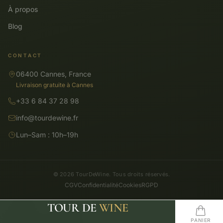
À propos
Blog
CONTACT
06400 Cannes, France
Livraison gratuite à Cannes
+33 6 84 37 28 98
info@tourdewine.fr
Lun–Sam : 10h–19h
© 2026 TourDeWine. Tous droits réservés.
CGV
Confidentialité
Cookies
RGPD
TOUR DE
WINE
CATALOGUE
RECHERCHE
ACCUEIL
FAVORIS
PANIER