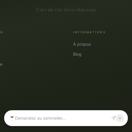
L'art du vin, livré chez vous
UE
INFORMATIONS
À propos
Blog
e
Demandez au sommelier...