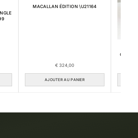
MACALLAN ÉDITION \U21164
INGLE
99
THE
COLLECT
€
324,00
AJOUTER AU PANIER