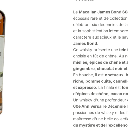
Le
Macallan James Bond 60e
écossais rare et de collectio
célébrant six décennies de l
et la sophistication intempore
caractère audacieux et le sav
James Bond
.
Ce whisky présente une
tein
choisie en fût de chêne. Au ne
miellée, épices de chêne et
gingembre, chocolat noir et
En bouche, il est
onctueux, b
riche, pomme cuite, cannel
et expresso
. La finale est
lo
d'
épices de chêne, cacao no
Un whisky d'une profondeur e
60e Anniversaire Décennie I
passionnés de whisky et les 
maîtresse d'une belle collect
du mystère et de l'excellenc