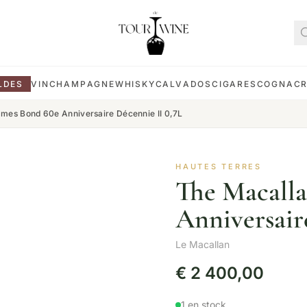
LDES
VIN
CHAMPAGNE
WHISKY
CALVADOS
CIGARES
COGNAC
mes Bond 60e Anniversaire Décennie II 0,7L
HAUTES TERRES
The Macalla
Anniversair
Le Macallan
€
2 400,00
1 en stock