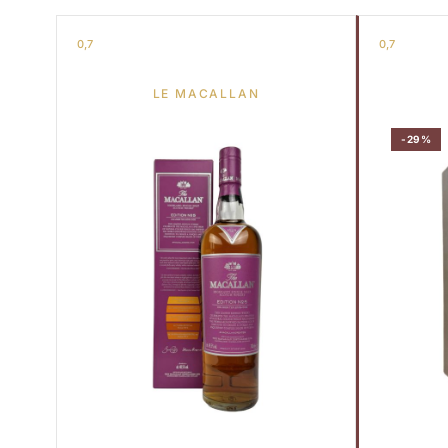
0,7
0,7
LE MACALLAN
-29%