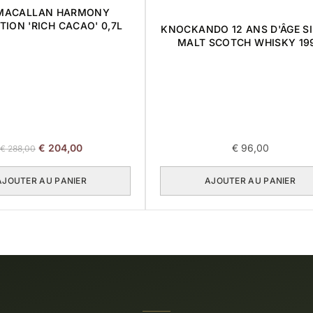
 MACALLAN HARMONY
TION 'RICH CACAO' 0,7L
KNOCKANDO 12 ANS D'ÂGE S
MALT SCOTCH WHISKY 19
Le
Le
€
204,00
€
96,00
€
288,00
prix
prix
initial
actuel
AJOUTER AU PANIER
AJOUTER AU PANIER
était :
est :
€ 288,00.
€ 204,00.