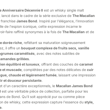
 Anniversaire Décennie II
est un whisky single malt
n, lancé dans le cadre de la série exclusive de
The Macallan
a franchise
James Bond
. Inspiré par l'élégance, l'innovation
lle de l'espion iconique, cette expression incarne le
oir-faire raffiné synonymes à la fois de
The Macallan
et de
te dorée riche
, reflétant sa maturation soigneusement
z, il offre un
bouquet complexe de fruits secs, vanille
 agrumes caramélisés
, avec des notes subtiles de
 amandes grillées
.
ien équilibré et luxueux
, offrant des couches de
caramel
le et muscade
, complétées par des notes délicates de
cuir
ngue, chaude et légèrement fumée
, laissant une impression
ir et douceur persistante
.
t d'un caractère exceptionnels, le
Macallan James Bond
I
est une véritable pièce de collection, parfaite pour les
fans de Bond. Qu'il soit apprécié pur ou comme pièce
ion de whisky, cette expression capture l'essence du
style,
e
.