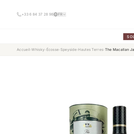
+33 6 84 37 28 98
FR
SO
Accueil
›
Whisky
›
Écosse
›
Speyside
›
Hautes Terres
›
The Macallan Ja