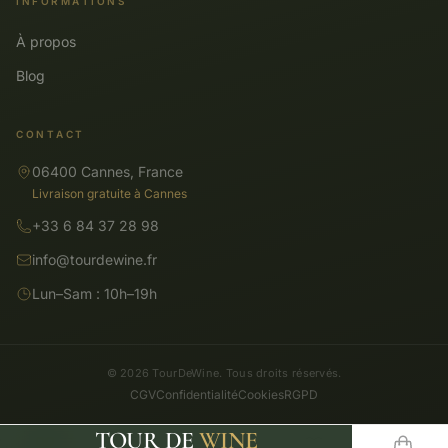
INFORMATIONS
À propos
Blog
CONTACT
06400 Cannes, France
Livraison gratuite à Cannes
+33 6 84 37 28 98
info@tourdewine.fr
Lun–Sam : 10h–19h
© 2026 TourDeWine. Tous droits réservés.
CGV
Confidentialité
Cookies
RGPD
TOUR DE
WINE