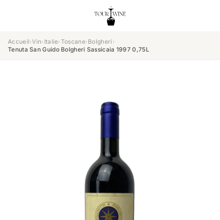
Accueil
›
Vin
›
Italie
›
Toscane
›
Bolgheri
›
Tenuta San Guido Bolgheri Sassicaia 1997 0,75L