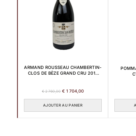
ARMAND ROUSSEAU CHAMBERTIN-
POMMA
CLOS DE BÈZE GRAND CRU 2017
C
0,75L
Le
Le
€
1 704,00
€
2 760,00
prix
prix
initial
actuel
AJOUTER AU PANIER
était :
est :
€ 2
€ 1
760,00.
704,00.