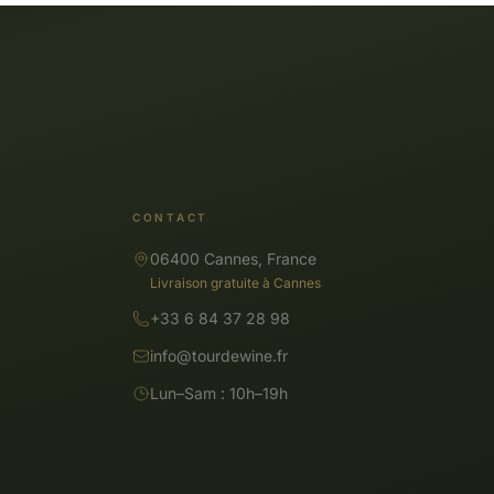
CONTACT
06400 Cannes, France
Livraison gratuite à Cannes
+33 6 84 37 28 98
info@tourdewine.fr
Lun–Sam : 10h–19h