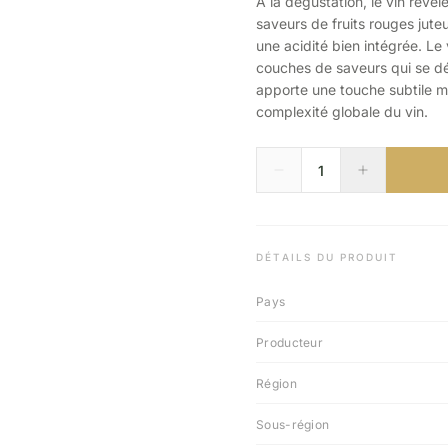
À la dégustation, le vin révèl
saveurs de fruits rouges jute
une acidité bien intégrée. Le
couches de saveurs qui se dé
apporte une touche subtile ma
complexité globale du vin.
DÉTAILS DU PRODUIT
Pays
Producteur
Région
Sous-région