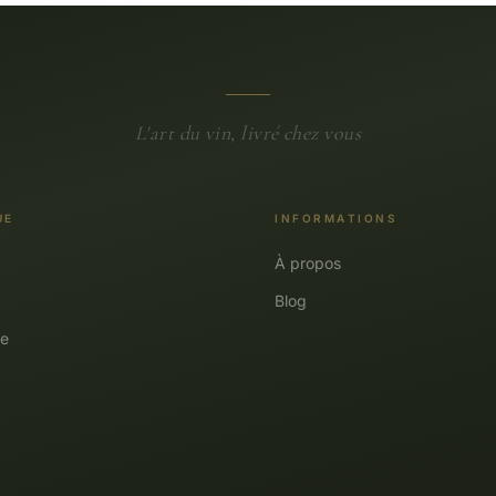
L'art du vin, livré chez vous
UE
INFORMATIONS
À propos
Blog
e