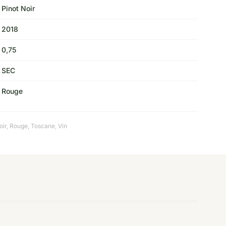
Pinot Noir
2018
0,75
SEC
Rouge
oir
,
Rouge
,
Toscane
,
Vin