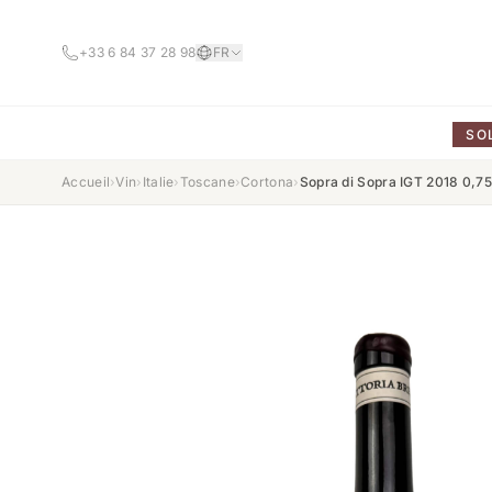
+33 6 84 37 28 98
FR
SO
Accueil
›
Vin
›
Italie
›
Toscane
›
Cortona
›
Sopra di Sopra IGT 2018 0,7