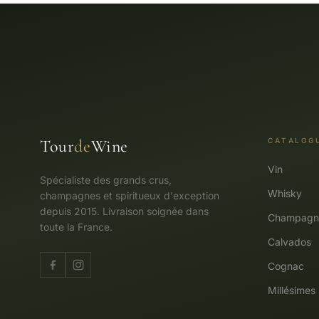
Tour
de
Wine
CATALOG
Vin
Spécialiste des grands crus,
Whisky
champagnes et spiritueux d'exception
depuis 2015. Livraison soignée dans
Champagn
toute la France.
Calvados
Cognac
Millésimes