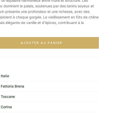
e un équilibre harmonieux entre fruité et structure. Les
ux dominent le palais, soutenues par des tanins soyeux et
 vin présente une profondeur et une richesse, avec des
ploient à chaque gorgée. Le vieillissement en fûts de chêne
is élégante de vanille et d'épices, contribuant à la
AJOUTER AU PANIER
Italie
Fattoria Brena
Toscane
Cortna