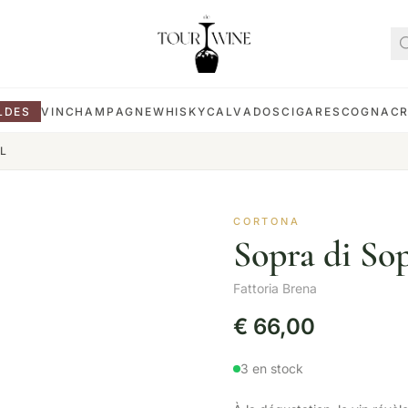
LDES
VIN
CHAMPAGNE
WHISKY
CALVADOS
CIGARES
COGNAC
5L
CORTONA
Sopra di So
Fattoria Brena
€
66,00
3 en stock