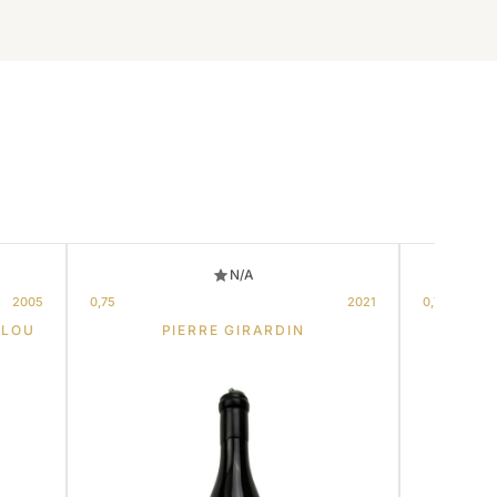
N/A
2005
0,75
2021
0,75
LLOU
PIERRE GIRARDIN
HU