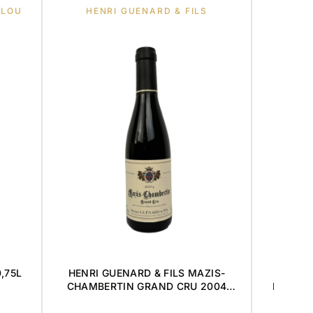
LLOU
HENRI GUENARD & FILS
H
,75L
HENRI GUENARD & FILS MAZIS-
DOMAI
CHAMBERTIN GRAND CRU 2004
MAZIS-
0,375L