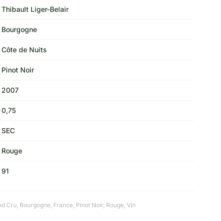
Thibault Liger-Belair
Bourgogne
Côte de Nuits
Pinot Noir
2007
0,75
SEC
Rouge
91
nd Cru
,
Bourgogne
,
France
,
Pinot Noir
,
Rouge
,
Vin