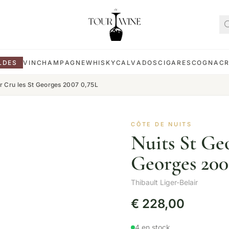
LDES
VIN
CHAMPAGNE
WHISKY
CALVADOS
CIGARES
COGNAC
er Cru les St Georges 2007 0,75L
CÔTE DE NUITS
Nuits St Geo
Georges 200
Thibault Liger-Belair
€
228,00
4 en stock