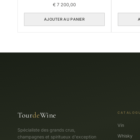
€
7 200,00
AJOUTER AU PANIER
Tour
de
Wine
CATALOG
Vin
Spécialiste des grands crus,
Whisky
champagnes et spiritueux d'exception