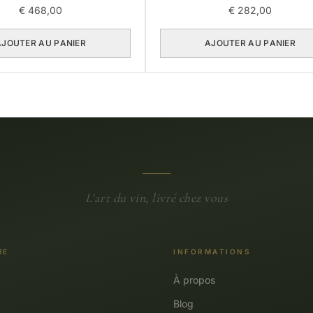
€
468,00
€
282,00
AJOUTER AU PANIER
AJOUTER AU PANIER
L'art du vin, livré chez vous
UE
INFORMATIONS
À propos
Blog