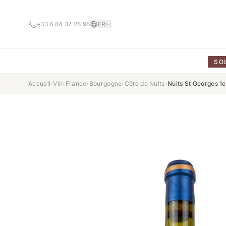
+33 6 84 37 28 98
FR
SO
Accueil
›
Vin
›
France
›
Bourgogne
›
Côte de Nuits
›
Nuits St Georges 1