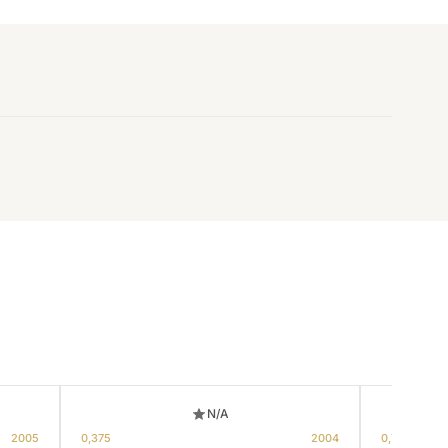
N/A
2005
0,375
2004
0,75