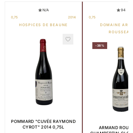
N/A
94
0,75
2014
0,75
HOSPICES DE BEAUNE
DOMAINE ARM
ROUSSEAU
-38%
POMMARD "CUVÉE RAYMOND
CYROT" 2014 0,75L
ARMAND ROUS