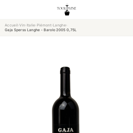
Accueil
›
Vin
›
Italie
›
Piémont
›
Langhe
›
Gaja Sperss Langhe - Barolo 2005 0,75L