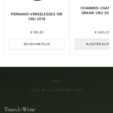
CHARMES-CHAMB
GRAND CRU 2015 
PERNAND-VERGELESSES 1ER
CRU 2019
€
86,40
€
840,00
EN SAVOIR PLUS
AJOUTER AU PA
L'art du vin, livré chez vous
Tour
de
Wine