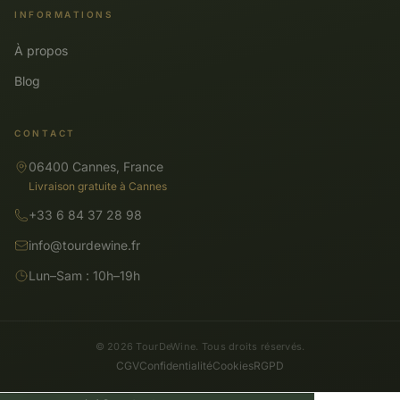
INFORMATIONS
À propos
Blog
CONTACT
06400 Cannes, France
Livraison gratuite à Cannes
+33 6 84 37 28 98
info@tourdewine.fr
Lun–Sam : 10h–19h
© 2026 TourDeWine. Tous droits réservés.
CGV
Confidentialité
Cookies
RGPD