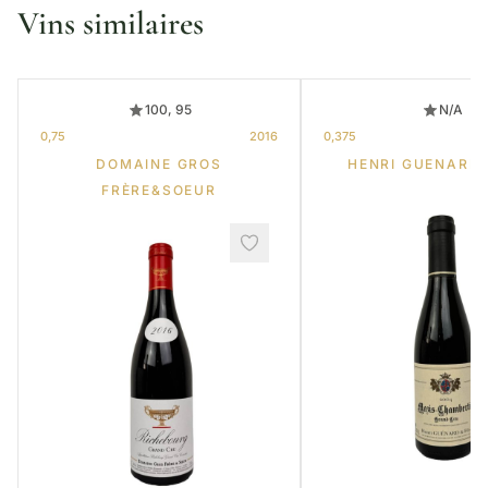
Vins similaires
100, 95
N/A
0,75
2016
0,375
DOMAINE GROS
HENRI GUENARD 
FRÈRE&SOEUR