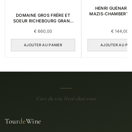
HENRI GUENARD &
MAZIS-CHAMBERTI
DOMAINE GROS FRÈRE ET
CRU 2004 0,3
SOEUR RICHEBOURG GRAND
CRU 2016 0,75L
€
660,00
€
144,00
AJOUTER AU PANIER
AJOUTER AU PA
L'art du vin, livré chez vous
Tour
de
Wine