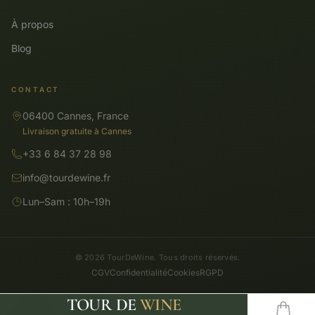
À propos
Blog
CONTACT
06400 Cannes, France
Livraison gratuite à Cannes
+33 6 84 37 28 98
info@tourdewine.fr
Lun–Sam : 10h–19h
© 2026 TourDeWine. Tous droits réservés.
CGV
Confidentialité
Cookies
RGPD
TOUR DE
WINE