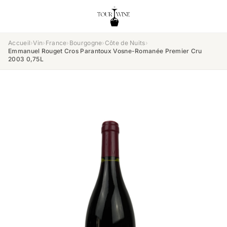
Accueil
›
Vin
›
France
›
Bourgogne
›
Côte de Nuits
›
Emmanuel Rouget Cros Parantoux Vosne-Romanée Premier Cru
2003 0,75L