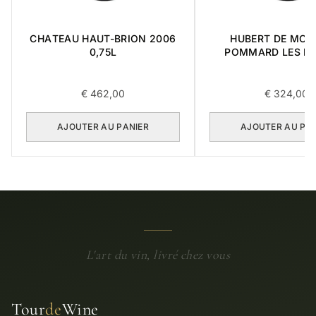
CHATEAU HAUT-BRION 2006
HUBERT DE MON
0,75L
POMMARD LES RU
PREMIER CRU 1989
€
462,00
€
324,00
AJOUTER AU PANIER
AJOUTER AU PA
L'art du vin, livré chez vous
Tour
de
Wine