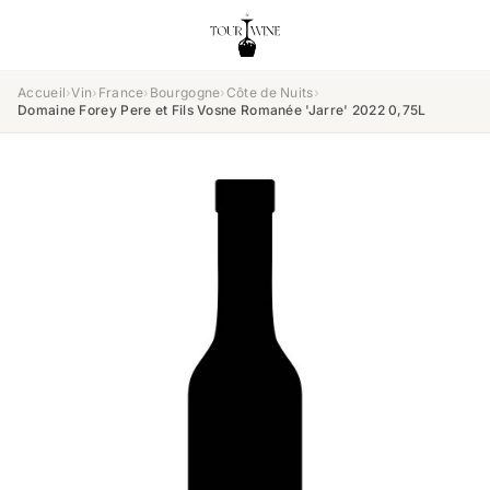
Accueil
›
Vin
›
France
›
Bourgogne
›
Côte de Nuits
›
Domaine Forey Pere et Fils Vosne Romanée 'Jarre' 2022 0,75L