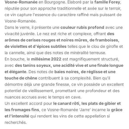
Vosne-Romanée
en Bourgogne. Élaboré par la
famille Forey
,
réputée pour son approche traditionnelle et axée sur le terroir,
ce vin capture l'essence du caractère raffiné mais puissant de
Vosne-Romanée.
Dans le verre, il présente une
couleur rubis profond
avec une
vivacité juvénile. Le nez est riche et complexe, offrant
des
arômes de cerises rouges et noires mûres, de framboises,
de violettes et d'épices subtiles
telles que le clou de girofle et
la cannelle, ainsi que des notes de minéralité terreuse.
En bouche, le
millésime 2022
est magnifiquement structuré,
avec
des tanins soyeux, une acidité vive et une finale longue
et élégante
. Des notes de
baies noires, de réglisse et une
touche de chêne
contribuent à sa complexité. Bien qu'il
démontre déjà une grande finesse, ce vin possède un excellent
potentiel de vieillissement, promettant une profondeur et des
nuances accrues avec le temps en cave.
Un excellent accord pour
le canard rôti, les plats de gibier et
les fromages fins
, ce Vosne-Romanée ‘Jarre’ incarne la
grâce
et l'intensité
qui rendent les vins de cette appellation si
recherchés.