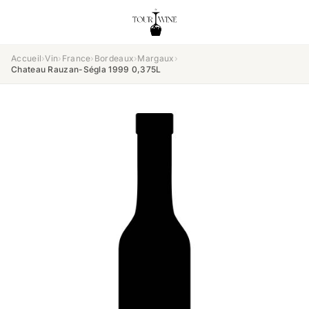
Accueil
›
Vin
›
France
›
Bordeaux
›
Margaux
›
Chateau Rauzan-Ségla 1999 0,375L