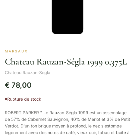
MARGAUX
Chateau Rauzan-Ségla 1999 0,375L
Chateau Rauzan-Segla
€
78,00
Rupture de stock
ROBERT PARKER " Le Rauzan-Ségla 1999 est un assemblage
de 57% de Cabernet Sauvignon, 40% de Merlot et 3% de Petit
Verdot. D'un ton brique moyen à profond, le nez s'estompe
légèrement avec des notes de café, vieux cuir, tabac et boîte à