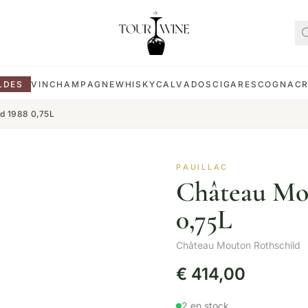
LDES
VIN
CHAMPAGNE
WHISKY
CALVADOS
CIGARES
COGNAC
ld 1988 0,75L
PAUILLAC
Château Mo
0,75L
Château Mouton Rothschild
€
414,00
2 en stock