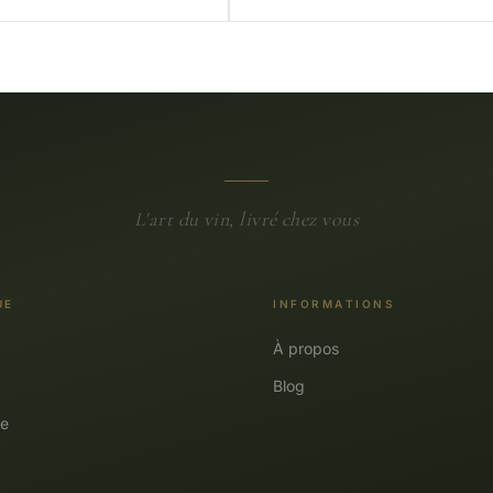
L'art du vin, livré chez vous
UE
INFORMATIONS
À propos
Blog
e