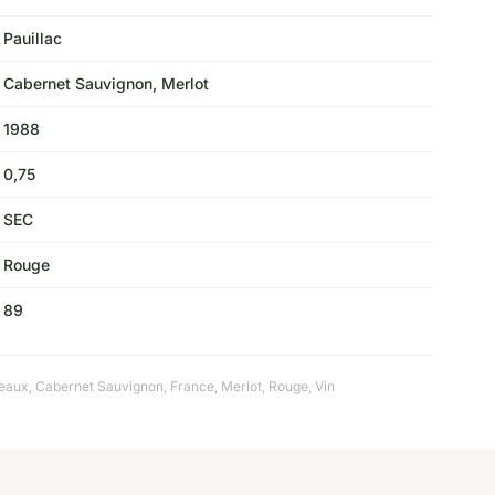
Pauillac
Cabernet Sauvignon, Merlot
1988
0,75
SEC
Rouge
89
eaux
,
Cabernet Sauvignon
,
France
,
Merlot
,
Rouge
,
Vin