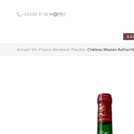
+33 6 84 37 28 98
FR
SO
Accueil
›
Vin
›
France
›
Bordeaux
›
Pauillac
›
Château Mouton Rothschi