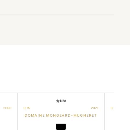
N/A
2006
0,75
2021
0,75
DOMAINE MONGEARD-MUGNERET
HO