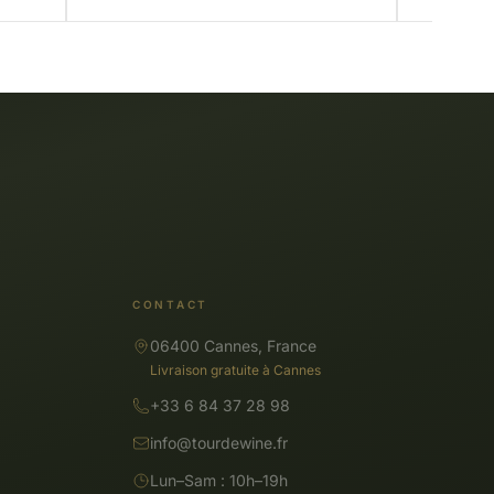
CONTACT
06400 Cannes, France
Livraison gratuite à Cannes
+33 6 84 37 28 98
info@tourdewine.fr
Lun–Sam : 10h–19h