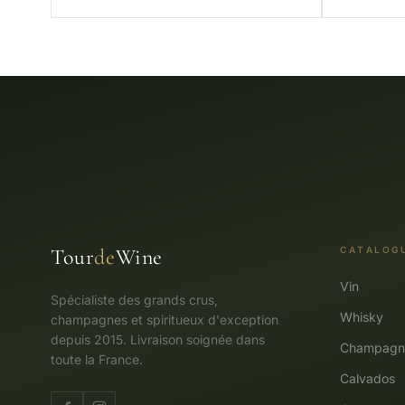
Tour
de
Wine
CATALOG
Vin
Spécialiste des grands crus,
Whisky
champagnes et spiritueux d'exception
depuis 2015. Livraison soignée dans
Champagn
toute la France.
Calvados