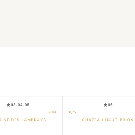
93, 94, 95
96
2014
0,75
AINE DES LAMBRAYS
CHÂTEAU HAUT-BRION