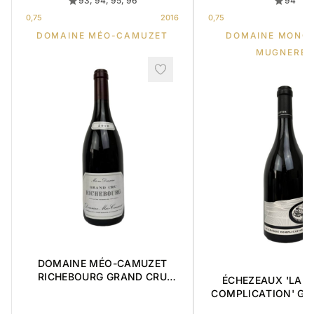
93, 94, 95, 96
94
0,75
2016
0,75
DOMAINE MÉO-CAMUZET
DOMAINE MONG
MUGNERET
DOMAINE MÉO-CAMUZET
RICHEBOURG GRAND CRU
ÉCHEZEAUX 'LA 
2016 0,75L
COMPLICATION' GR
2018 0,75L BOÎT