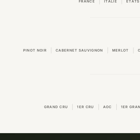
|
|
FRANCE
ITALIE
ÉTATS
|
|
|
PINOT NOIR
CABERNET SAUVIGNON
MERLOT
|
|
|
GRAND CRU
1ER CRU
AOC
1ER GRA