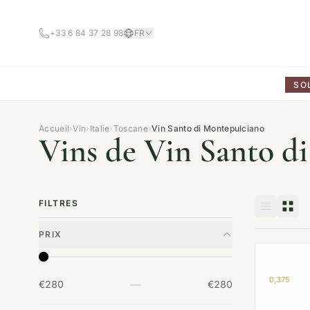
+33 6 84 37 28 98
FR
SO
Accueil
›
Vin
›
Italie
›
Toscane
›
Vin Santo di Montepulciano
Vins de Vin Santo d
FILTRES
PRIX
0,375
—
€280
€280