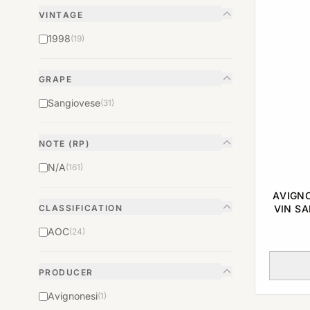
VINTAGE
1998
(19)
GRAPE
Sangiovese
(31)
NOTE (RP)
N/A
(161)
AVIGNO
VIN S
CLASSIFICATION
AOC
(24)
PRODUCER
Avignonesi
(1)