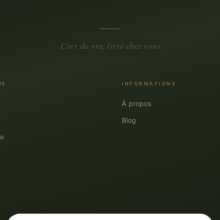
L'art du vin, livré chez vous
UE
INFORMATIONS
À propos
Blog
e