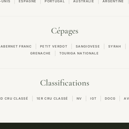
|
|
|
|
|
-UNIS
ESPAGNE
PORTUGAL
AUSTRALIE
ARGENTINE
Cépages
|
|
|
|
CABERNET FRANC
PETIT VERDOT
SANGIOVESE
SYRAH
|
GRENACHE
TOURIGA NATIONALE
Classifications
|
|
|
|
|
ND CRU CLASSÉ
1ER CRU CLASSÉ
NV
IGT
DOCG
A