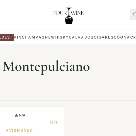
LDES
VIN
CHAMPAGNE
WHISKY
CALVADOS
CIGARES
COGNAC
i Montepulciano
N/A
1998
AVIGNONESI