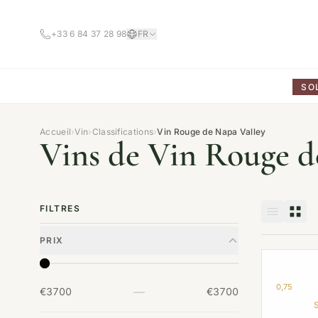
+33 6 84 37 28 98
FR
SO
Accueil
›
Vin
›
Classifications
›
Vin Rouge de Napa Valley
Vins de Vin Rouge d
FILTRES
PRIX
0,75
—
€3700
€3700