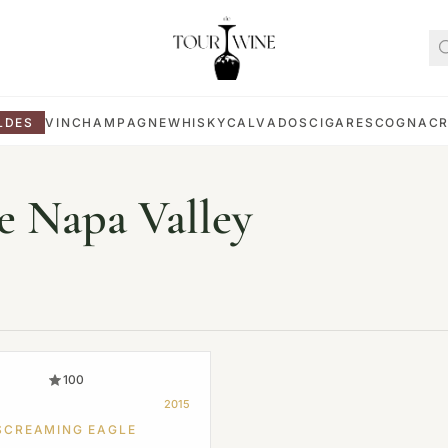
LDES
VIN
CHAMPAGNE
WHISKY
CALVADOS
CIGARES
COGNAC
e Napa Valley
100
2015
SCREAMING EAGLE