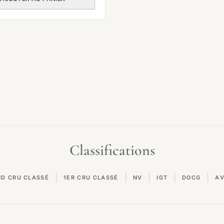
Classifications
|
|
|
|
|
ND CRU CLASSÉ
1ER CRU CLASSÉ
NV
IGT
DOCG
A