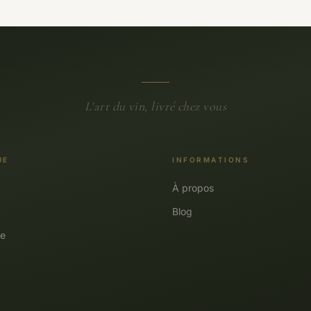
L'art du vin, livré chez vous
UE
INFORMATIONS
À propos
Blog
e