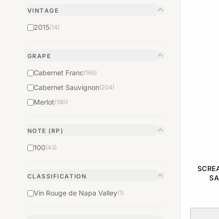
VINTAGE
2015
(14)
GRAPE
Cabernet Franc
(166)
Cabernet Sauvignon
(204)
Merlot
(190)
NOTE (RP)
100
(43)
SCRE
CLASSIFICATION
SA
Vin Rouge de Napa Valley
(1)