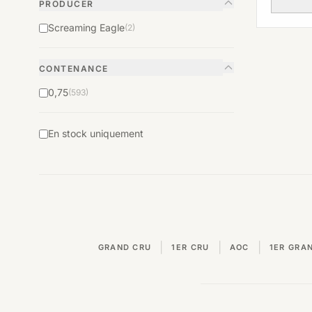
PRODUCER
Screaming Eagle
(2)
CONTENANCE
0,75
(593)
En stock uniquement
|
|
|
GRAND CRU
1ER CRU
AOC
1ER GRA