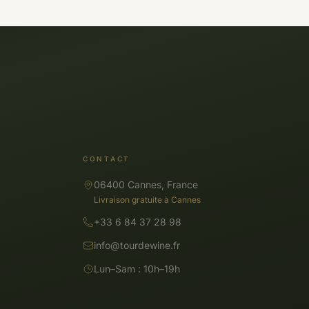
CONTACT
06400 Cannes, France
Livraison gratuite à Cannes
+33 6 84 37 28 98
info@tourdewine.fr
Lun–Sam : 10h–19h