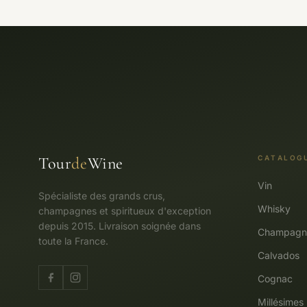
Tour
de
Wine
CATALOG
Vin
Spécialiste des grands crus,
Whisky
champagnes et spiritueux d'exception
depuis 2015. Livraison soignée dans
Champagn
toute la France.
Calvados
Cognac
Millésimes