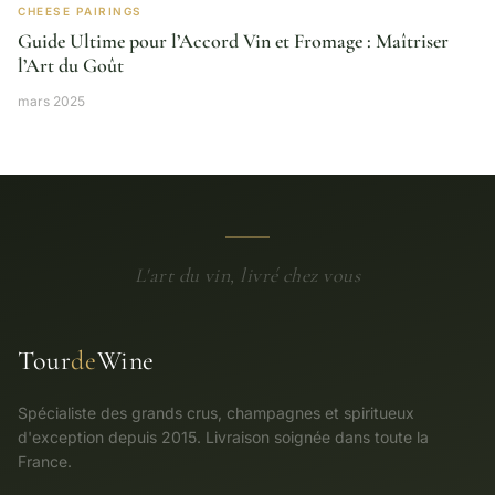
CHEESE PAIRINGS
Guide Ultime pour l’Accord Vin et Fromage : Maîtriser
l’Art du Goût
mars 2025
L'art du vin, livré chez vous
Tour
de
Wine
Spécialiste des grands crus, champagnes et spiritueux
d'exception depuis 2015. Livraison soignée dans toute la
France.