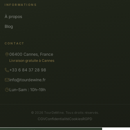
INFORMATIONS
À propos
Blog
CONTACT
06400 Cannes, France
Livraison gratuite à Cannes
+33 6 84 37 28 98
info@tourdewine.fr
Lun–Sam : 10h–19h
© 2026 TourDeWine. Tous droits réservés.
CGV
Confidentialité
Cookies
RGPD