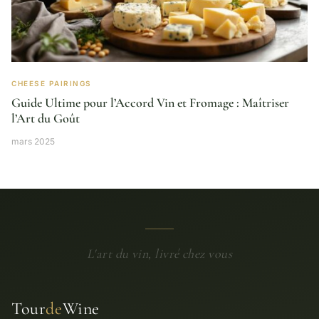
CHEESE PAIRINGS
Guide Ultime pour l’Accord Vin et Fromage : Maîtriser
l’Art du Goût
mars 2025
L'art du vin, livré chez vous
Tour
de
Wine